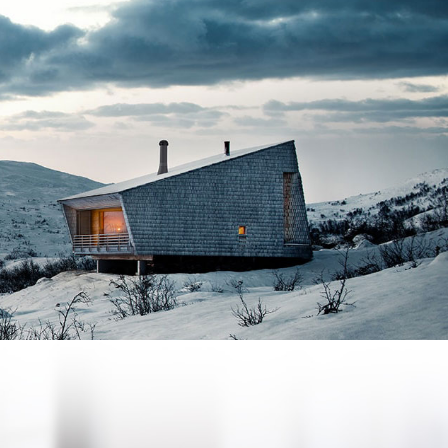
 mondialement connus chez votre
y implanté
à Albi dans le Tarn.