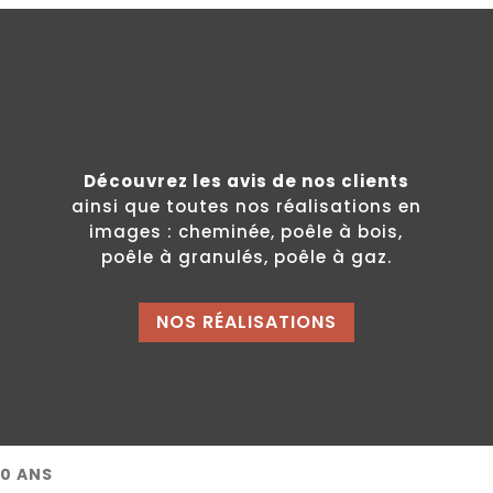
UN APERÇU SUR
Nos réalisations
Découvrez les avis de nos clients
ainsi que toutes nos réalisations en
images : cheminée, poêle à bois,
s
poêle à granulés, poêle à gaz.
NOS RÉALISATIONS
30 ANS