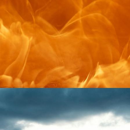
dans une
faille
R
Cheminée, poêle à b
IS 1853