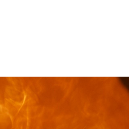

S.A.V
e
Nous contrôlons et
e
maîtrisons la qualité du
service
heminée à gaz, cheminée éthanol,
anulés, nous offrons un large choix
Brisach à Albi dans le Tarn.