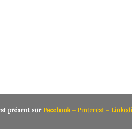
EN SAVOIR +
st présent sur
Facebook
–
Pinterest
–
Linked