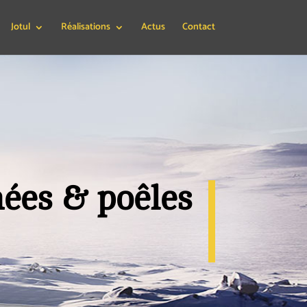
Jotul
Réalisations
Actus
Contact
nées & poêles