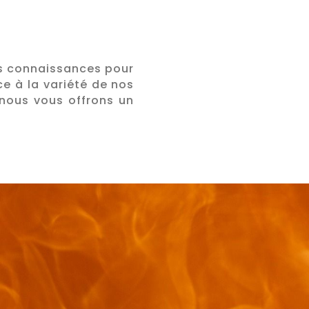

es connaissances pour
ce à la variété de nos
RAMONAGES
nous vous offrons un
Spécialiste pour l
ramonage de votr
cheminée
Cheminée à bois, c
CTION ASSURÉ
poêle à bois ou à gr
sur la gamme
H