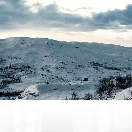
produits Norvégien
spécialiste Lancr
an
s
chnique
R
UNE NOUVELLE FAÇON DE PENSER
Concessionnaire Jotul