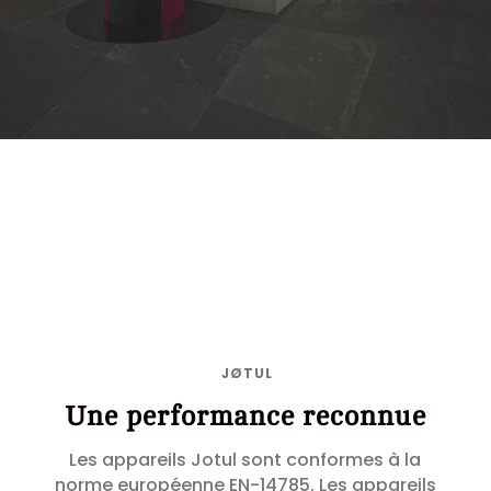
Des courbes arrondies ou des lignes
droites, du choix sur la couleur et la
matière : en acier, en céramique ou en
pierre. Les poêles à granulés permettent
de programmer la température de votre
intérieur au degré près.
JØTUL
Une performance reconnue
Les appareils Jotul sont conformes à la
norme européenne EN-14785. Les appareils