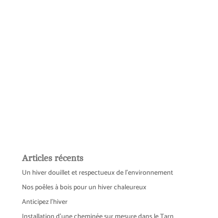
autorités pour freiner la propagation du
coronavirus, nous sommes dans
l’obligation de fermer au public et ce
jusqu’à nouvel ordre.
Nous avons tous et
toutes la responsabilité de nous protéger
collectivement.
Articles récents
Un hiver douillet et respectueux de l’environnement
Nos poêles à bois pour un hiver chaleureux
Anticipez l’hiver
Installation d’une cheminée sur mesure dans le Tarn