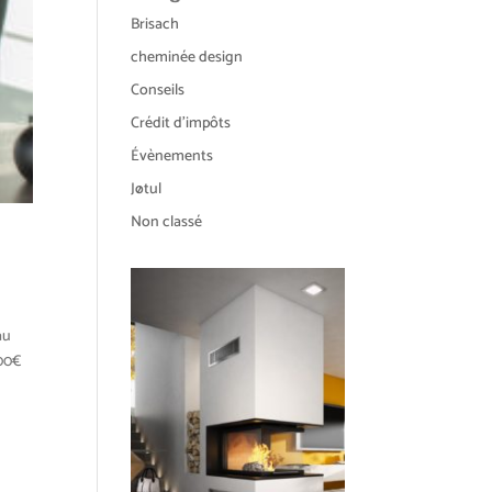
Brisach
cheminée design
Conseils
Crédit d'impôts
Évènements
Jøtul
Non classé
au
000€