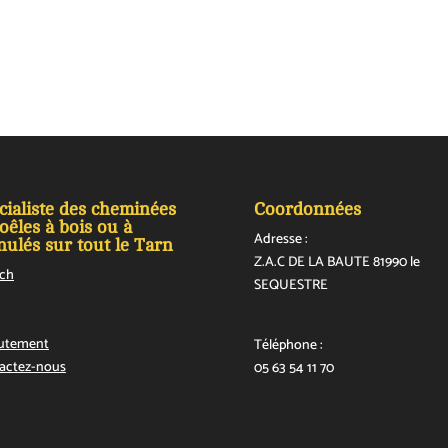
cialiste des cheminées
Coordonnées
oêles à bois ou à
Adresse :
nulés sur tout le Tarn
Z.A.C DE LA BAUTE
81990 le
ach
SEQUESTRE
utement
Téléphone :
actez-nous
05 63 54 11 70