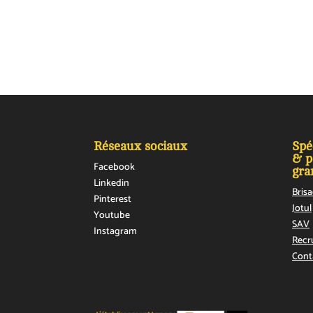
Réseaux sociaux
Spé
& p
Facebook
gra
Linkedin
Bris
Pinterest
Jotul
Youtube
SAV
Instagram
Recr
Cont